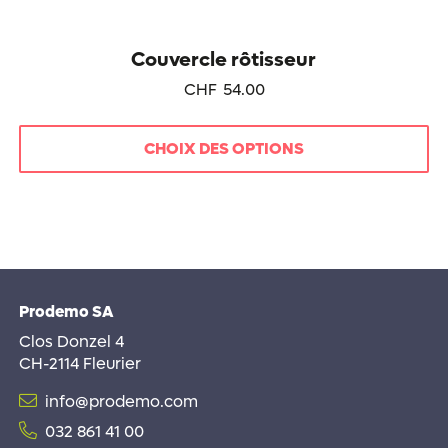
Couvercle rôtisseur
CHF
54.00
CHOIX DES OPTIONS
Ce
produit
a
plusieurs
variations.
Les
Prodemo SA
options
peuvent
Clos Donzel 4
être
CH-2114 Fleurier
choisies
info@prodemo.com
sur
la
032 861 41 00
page