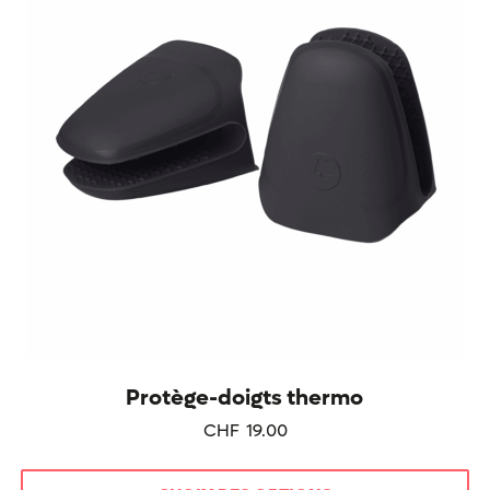
options
peuvent
être
choisies
sur
la
page
du
produit
Protège-doigts thermo
CHF
19.00