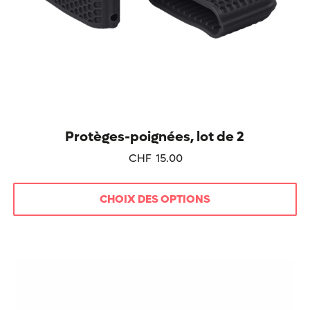
Protèges-poignées, lot de 2
CHF
15.00
CHOIX DES OPTIONS
Ce
produit
a
plusieurs
variations.
Les