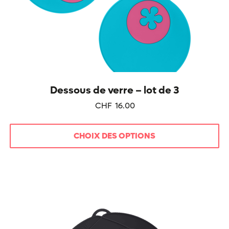
Dessous de verre – lot de 3
CHF
16.00
CHOIX DES OPTIONS
Ce
produit
a
plusieurs
variations.
Les
options