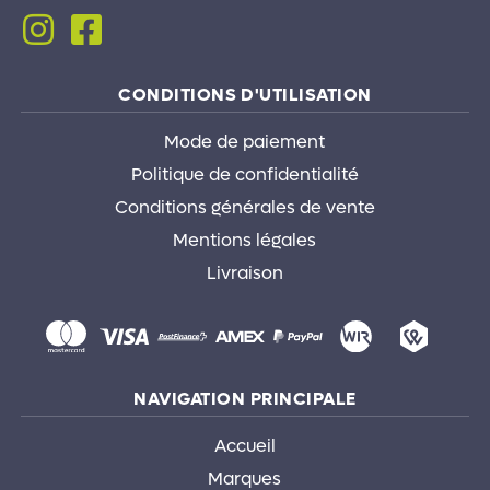
Follow
Follow
du
me
me
produit
on
on
Instagram
Facebook
CONDITIONS D'UTILISATION
Mode de paiement
Politique de confidentialité
Conditions générales de vente
Mentions légales
Livraison
NAVIGATION PRINCIPALE
Accueil
Marques