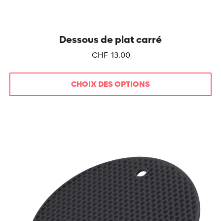
Dessous de plat carré
CHF
13.00
CHOIX DES OPTIONS
Ce
produit
a
plusieurs
variations.
Les
options
peuvent
être
choisies
sur
la