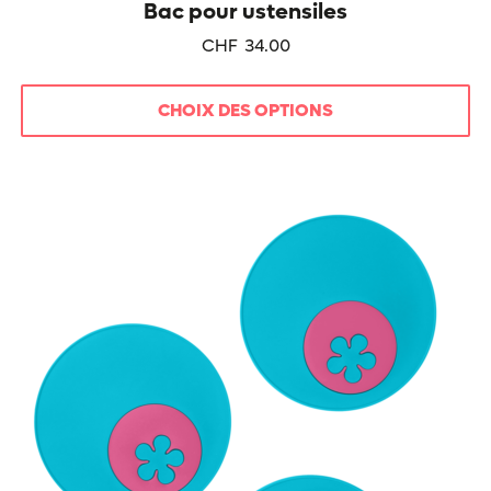
Bac pour ustensiles
CHF
34.00
CHOIX DES OPTIONS
Ce
produit
a
plusieurs
variations.
Les
options
peuvent
être
choisies
sur
la
page
du
produit