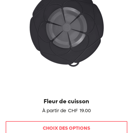
peuvent
être
choisies
sur
la
page
du
produit
Fleur de cuisson
À partir de
CHF
19.00
CHOIX DES OPTIONS