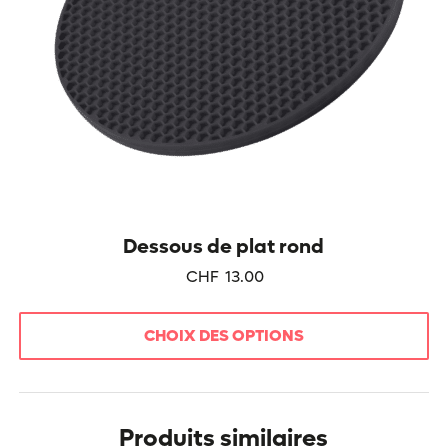
page
du
produit
Dessous de plat rond
CHF
13.00
CHOIX DES OPTIONS
Ce
produit
a
Produits similaires
plusieurs