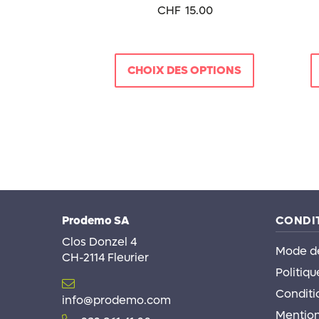
page
CHF
15.00
du
produit
CHOIX DES OPTIONS
Prodemo SA
CONDIT
Clos Donzel 4
Mode d
CH-2114 Fleurier
Politiqu
Conditi
info@prodemo.com
Mention