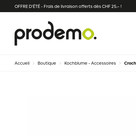
Skip
OFFRE D'ÉTÉ - Frais de livraison offerts dès CHF 25.– !
to
content
Prodemo
–
Au
service
de
votre
Accueil
Boutique
Kochblume - Accessoires
Croch
cuisine
depuis
1974