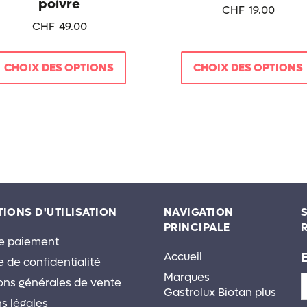
poivre
page
page
CHF
19.00
CHF
49.00
du
du
produit
produit
CHOIX DES OPTIONS
CHOIX DES OPTIONS
IONS D'UTILISATION
NAVIGATION
PRINCIPALE
e paiement
Accueil
E
e de confidentialité
Marques
ons générales de vente
Gastrolux Biotan plus
s légales