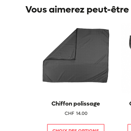
Vous aimerez peut-être
Ce
produit
a
plusieurs
variations.
Les
options
peuvent
être
choisies
sur
Chiffon polissage
la
page
CHF
14.00
du
produit
CHOIX DES OPTIONS