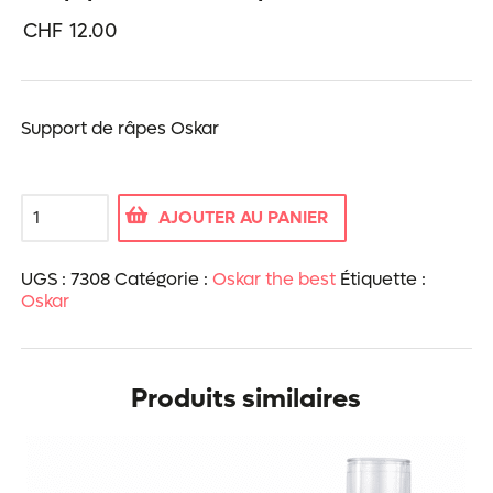
CHF
12.00
Support de râpes Oskar
quantité
AJOUTER AU PANIER
de
Support
de
UGS :
7308
Catégorie :
Oskar the best
Étiquette :
râpes
Oskar
Oskar
Produits similaires