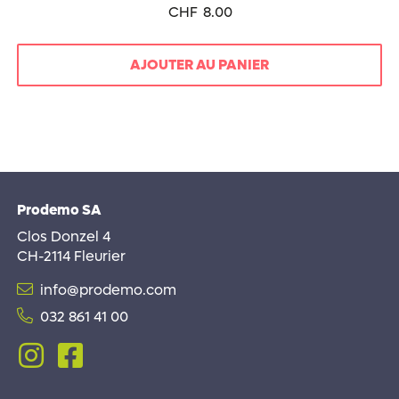
CHF
8.00
AJOUTER AU PANIER
Prodemo SA
Clos Donzel 4
CH-2114 Fleurier
info@prodemo.com
032 861 41 00
Follow
Follow
me
me
on
on