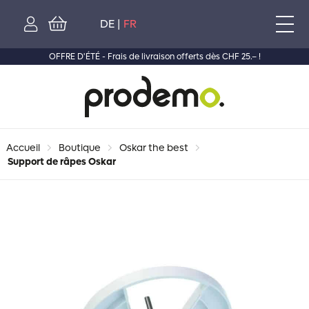
Skip
to
NAV
DE
|
FR
content
PRI
Login
OFFRE D'ÉTÉ - Frais de livraison offerts dès CHF 25.– !
Prodemo
–
Au
service
de
Accueil
Boutique
Oskar the best
votre
Support de râpes Oskar
cuisine
depuis
1974