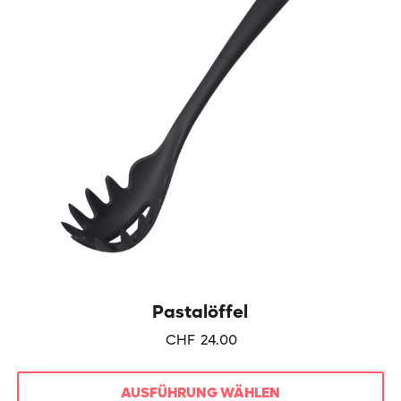
Optionen
können
auf
der
Produktseite
gewählt
werden
Pastalöffel
CHF
24.00
AUSFÜHRUNG WÄHLEN