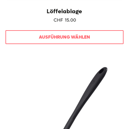
Löffelablage
CHF
15.00
AUSFÜHRUNG WÄHLEN
Dieses
Produkt
weist
mehrere
Varianten
auf.
Die
Optionen
können
auf
der
Produktseite
gewählt