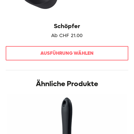
Schöpfer
Ab
CHF
21.00
AUSFÜHRUNG WÄHLEN
Dieses
Produkt
weist
Ähnliche Produkte
mehrere
Varianten
auf.
Die
Optionen
können
auf
der