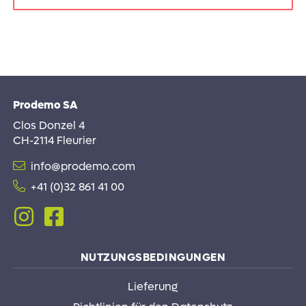
Dieses
Produkt
weist
mehrere
Varianten
auf.
Prodemo SA
Die
Optionen
Clos Donzel 4
können
CH-2114 Fleurier
auf
info@prodemo.com
der
Produktseite
+41 (0)32 861 41 00
gewählt
Follow
Follow
werden
me
me
on
on
Instagram
Facebook
NUTZUNGSBEDINGUNGEN
Lieferung