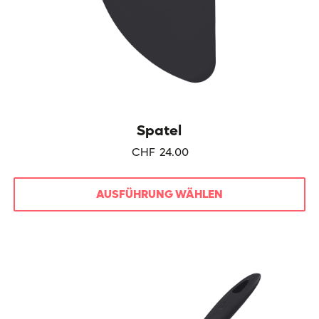
Spatel
CHF
24.00
AUSFÜHRUNG WÄHLEN
Dieses
Produkt
weist
mehrere
Varianten
auf.
Die