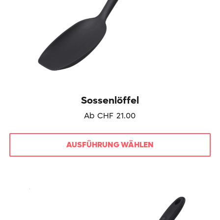
werden
Sossenlöffel
Ab
CHF
21.00
AUSFÜHRUNG WÄHLEN
Dieses
Produkt
weist
mehrere
Varianten
auf.