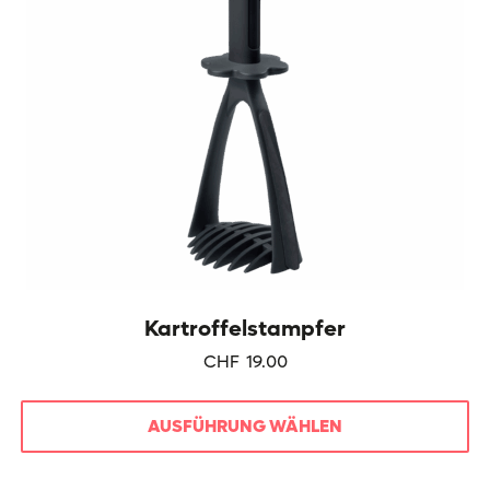
Produktseite
gewählt
werden
Kartroffelstampfer
CHF
19.00
AUSFÜHRUNG WÄHLEN
Dieses
Produkt