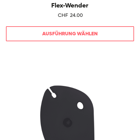
Flex-Wender
CHF
24.00
AUSFÜHRUNG WÄHLEN
Dieses
Produkt
weist
mehrere
Varianten
auf.
Die
Optionen
können
auf
der
Produktseite
gewählt
werden