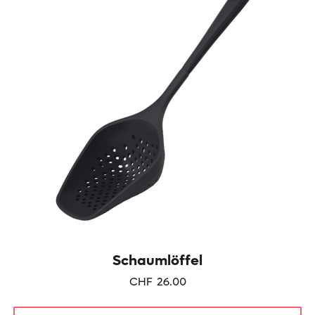
Die
Optionen
können
auf
der
Produktseite
gewählt
werden
Schaumlöffel
CHF
26.00