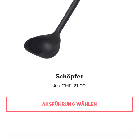
gewählt
werden
Schöpfer
Ab
CHF
21.00
AUSFÜHRUNG WÄHLEN
Dieses
Produkt
weist
mehrere