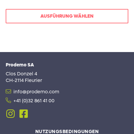
AUSFÜHRUNG WÄHLEN
Dieses
Produkt
weist
mehrere
Varianten
auf.
Prodemo SA
Die
Optionen
Clos Donzel 4
können
CH-2114 Fleurier
auf
info@prodemo.com
der
Produktseite
+41 (0)32 861 41 00
gewählt
Follow
Follow
werden
me
me
on
on
Instagram
Facebook
NUTZUNGSBEDINGUNGEN