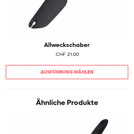
Allweckschaber
CHF
21.00
AUSFÜHRUNG WÄHLEN
Dieses
Produkt
weist
Ähnliche Produkte
mehrere
Varianten
auf.
Die
Optionen