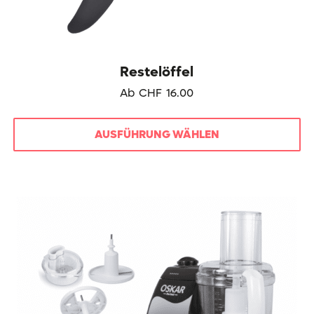
Restelöffel
Ab
CHF
16.00
AUSFÜHRUNG WÄHLEN
Dieses
Produkt
weist
mehrere
Varianten
auf.
Die
Optionen
können
auf
der