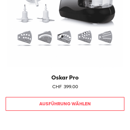
Produktseite
gewählt
werden
Oskar Pro
CHF
399.00
AUSFÜHRUNG WÄHLEN
Dieses
Produkt
weist