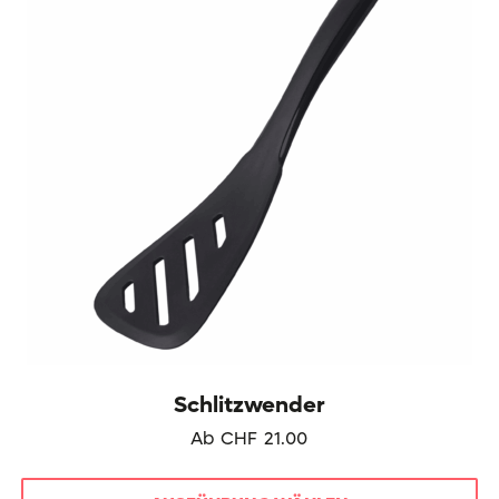
können
auf
der
Produktseite
gewählt
werden
Schlitzwender
Ab
CHF
21.00