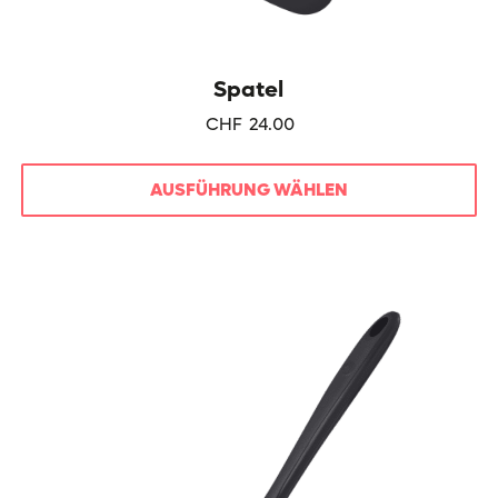
Spatel
CHF
24.00
AUSFÜHRUNG WÄHLEN
Dieses
Produkt
weist
mehrere
Varianten
auf.
Die
Optionen
können
auf
der
Produktseite